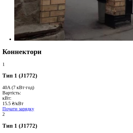
Коннектори
1
Тип 1
(J1772)
40A
(7 кВт⋅год)
Вартість:
кВт:
15.5 ₴/кВт
Почати зарядку
2
Тип 1
(J1772)