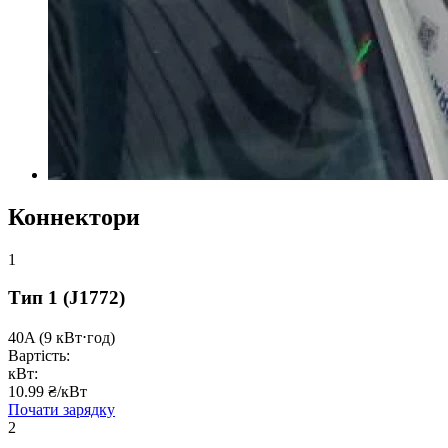
Коннектори
1
Тип 1
(J1772)
40A
(9 кВт⋅год)
Вартість:
кВт:
10.99 ₴/кВт
Почати зарядку
2