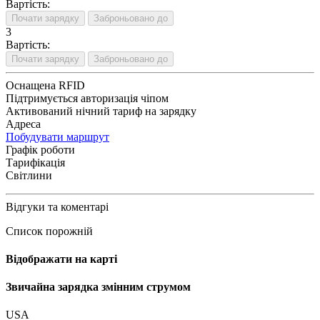
Вартість:
Почати зарядку
Заброньовано до
3
Вартість:
Почати зарядку
Заброньовано до
Оснащена RFID
Підтримується авторизація чіпом
Активований нічний тариф на зарядку
Адреса
Побудувати маршрут
Графік роботи
Тарифікація
Світлини
Відгуки та коментарі
Список порожній
Відображати на карті
Звичайна зарядка змінним струмом
USA