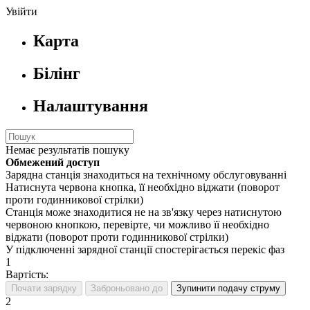
Увійти
Карта
Білінг
Налаштування
Немає результатів пошуку
Обмежений доступ
Зарядна станція знаходиться на технічному обслуговуванні
Натиснута червона кнопка, її необхідно віджати (поворот
проти годинникової стрілки)
Станція може знаходитися не на зв'язку через натиснутою
червоною кнопкою, перевірте, чи можливо її необхідно
віджати (поворот проти годинникової стрілки)
У підключенні зарядної станції спостерігається перекіс фаз
1
Вартість:
Почати зарядку
Заброньовано до
Зупинити подачу струму
2