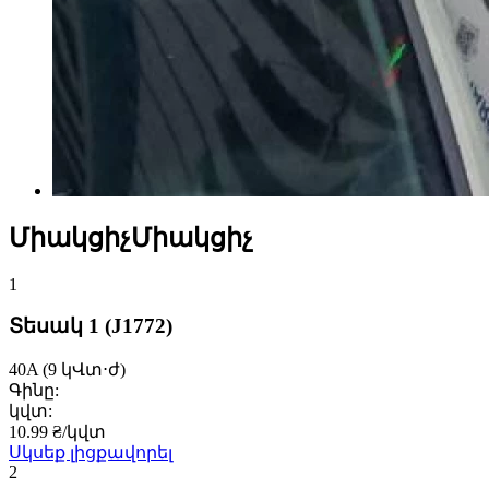
ՄիակցիչՄիակցիչ
1
Տեսակ 1
(J1772)
40A
(9 կՎտ⋅ժ)
Գինը:
կվտ:
10.99 ₴/կվտ
Սկսեք լիցքավորել
2