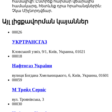
համալրվի: Ընտրեք հարմար վճարային
համակարգ, հետևեք դրա հրահանգներին:
Չկա Միչնորդվճար.
Այլ լիցքավորման կայաններ
00026
УКРТРАНСГАЗ
Кловський узвіз, 9/1, Київ, Украина, 01021
00018
Нафтогаз України
вулиця Богдана Хмельницького, 6, Київ, Украина, 01601
00059
М Трейд Сервіс
вул. Троянівська, 3
00030