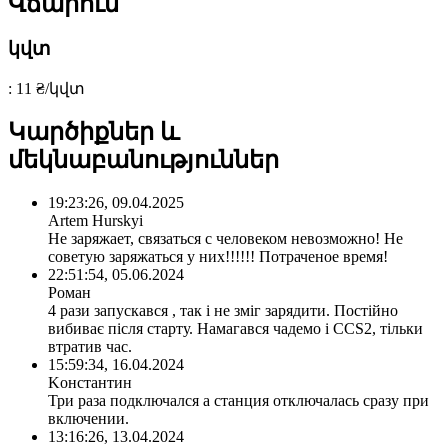
Վճարում
կվտ
: 11 ₴/կվտ
Կարծիքներ և
մեկնաբանություններ
19:23:26, 09.04.2025
Artem Hurskyi
Не заряжает, связаться с человеком невозможно! Не
советую заряжаться у них!!!!!! Потраченое время!
22:51:54, 05.06.2024
Роман
4 рази запускався , так і не зміг зарядити. Постійно
вибиває після старту. Намагався чадемо і CCS2, тільки
втратив час.
15:59:34, 16.04.2024
Kонстантин
Три раза подключался а станция отключалась сразу при
включении.
13:16:26, 13.04.2024