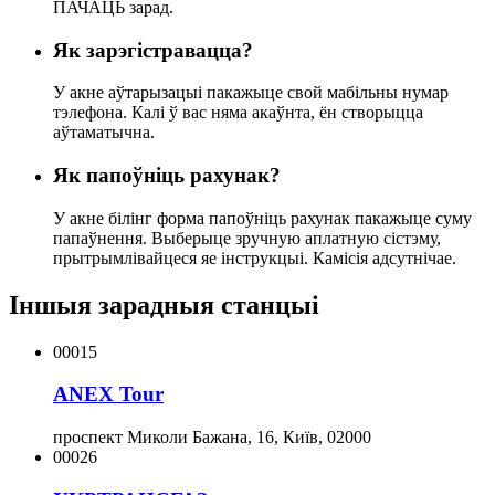
ПАЧАЦЬ зарад.
Як зарэгістравацца?
У акне аўтарызацыі пакажыце свой мабільны нумар
тэлефона. Калі ў вас няма акаўнта, ён створыцца
аўтаматычна.
Як папоўніць рахунак?
У акне білінг форма папоўніць рахунак пакажыце суму
папаўнення. Выберыце зручную аплатную сістэму,
прытрымлівайцеся яе інструкцыі. Камісія адсутнічае.
Іншыя зарадныя станцыі
00015
ANEX Tour
проспект Миколи Бажана, 16, Київ, 02000
00026