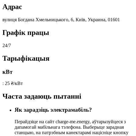
Адрас
вулиця Богдана Хмельницького, 6, Київ, Украина, 01601
Графік працы
24/7
Тарыфікацыя
кВт
: 25 ₴/кВт
Часта задаюць пытанні
Як зарадзіць электрамабіль?
Перайдзіце на сайт charge-me.energy, аўтарызуйцеся з
дапамогай мабільнага тэлефона. Выберыце зарадная
станцыю, на патрэбным канектарамі націсніце кнопку