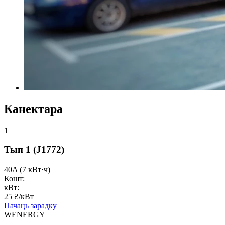
Канектара
1
Тып 1
(J1772)
40A
(7 кВт⋅ч)
Кошт:
кВт:
25 ₴/кВт
Пачаць зарадку
WENERGY